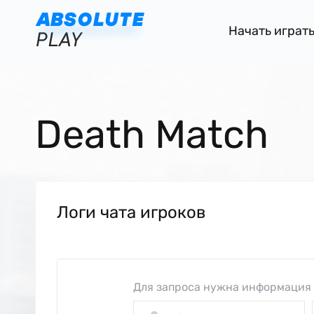
Начать играт
Death Match
Логи чата игроков
Для запроса нужна информация