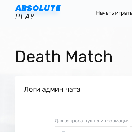
Начать играт
Death Match
Логи админ чата
Для запроса нужна информация