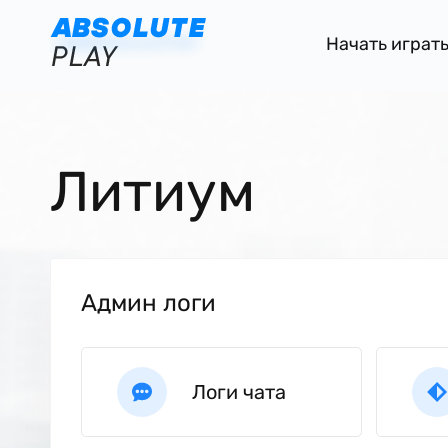
Начать играт
Литиум
Админ логи
Логи чата