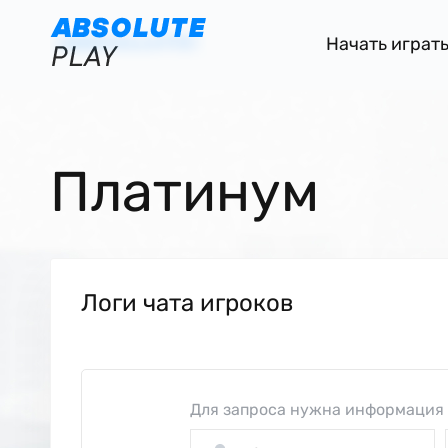
Начать играт
Платинум
Логи чата игроков
Для запроса нужна информация