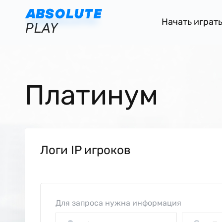
Начать играт
Платинум
Логи IP игроков
Для запроса нужна информация